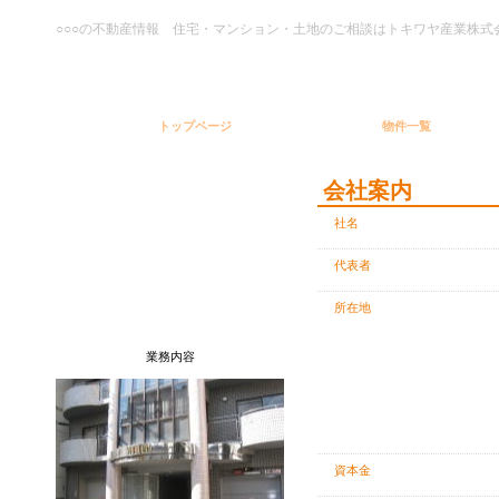
○○○の不動産情報 住宅・マンション・土地のご相談はトキワヤ産業株式
TOP PAGE
REAL ESTATE
CO
トップページ
物件一覧
会社案内
社名
代表者
所在地
業務内容
資本金