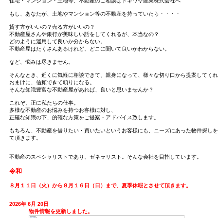
住宅・マンション・土地等、不動産のご相談はトキワヤ産業株式会社へ
もし、あなたが、土地やマンション等の不動産を持っていたら・・・・
貸す方がいいの？売る方がいいの？
不動産屋さんや銀行が美味しい話をしてくれるが、本当なの？
どのように運用して良いか分からない。
不動産屋はたくさんあるけれど、どこに聞いて良いかわからない。
など、悩みは尽きません。
そんなとき、近くに気軽に相談できて、親身になって、様々な切り口から提案してくれ
おまけに、信頼できて頼りになる。
そんな知識豊富な不動産屋があれば、良いと思いませんか？
これぞ、正に私たちの仕事。
多様な不動産のお悩みを持つお客様に対し、
正確な知識の下、的確な方策をご提案・アドバイス致します。
もちろん、不動産を借りたい・買いたいというお客様にも、ニーズにあった物件探しを
て頂きます。
不動産のスペシャリストであり、ゼネラリスト。そんな会社を目指しています。
令和
８月１１日（火）から８月１６日（日）まで、夏季休暇とさせて頂きます。
2026年 6月 20日
物件情報を更新しました。